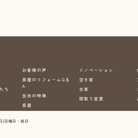
お客様の声
リノベーション
長屋のリフォームQ＆
空き家
A
たち
古家
当社の特徴
間取り変更
長屋
定休日]日曜日・祝日
© 2026 大阪府大阪市のリフォームならリフォームワーク ALL RIGHTS RESERVED