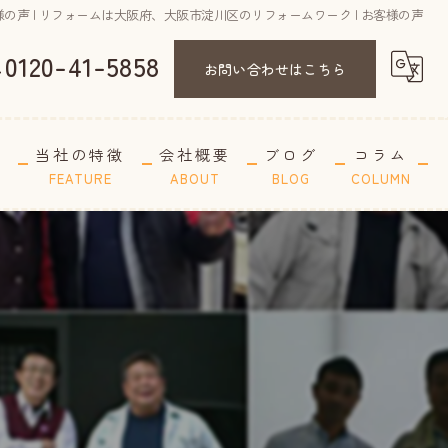
の声 | リフォームは大阪府、大阪市淀川区のリフォームワーク | お客様の声
0120-41-5858
お問い合わせはこちら
A
当社の特徴
会社概要
ブログ
コラム
FEATURE
ABOUT
BLOG
COLUMN
長屋
リノベーション
空き家
古家
間取り変更